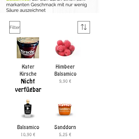
markanten Geschmack mit nur wenig
Säure auszeichnet
Filter
Kater
Himbeer
Kirsche
Balsamico
Nicht
Preis
9,90 €
verfügbar
Balsamico
Sanddorn
Preis
Preis
10,90 €
5,25 €