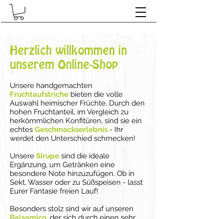
Herzlich willkommen in
unserem Online-Shop
Unsere handgemachten
Fruchtaufstriche
b
ieten die volle
Auswahl heimischer Früchte. Durch den
hohen Fruchtanteil, im Vergleich zu
herkömmlichen Konfitüren, sind sie
ein
echtes
Geschmackserlebnis
- Ihr
werdet den Unterschied schmecken!
Unsere
Sirupe
sind die ideale
Ergänzung, um Getränken eine
besondere Note hinzuzufügen. Ob in
Sekt, Wasser oder zu Süßspeisen - lasst
Eurer Fantasie freien Lauf
!
Besonders stolz sind wir auf unseren
Balsamico
, der sich durch einen sehr