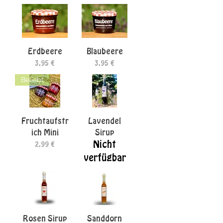
Erdbeere
Blaubeere
Preis
Preis
3,95 €
3,95 €
Beliebt
Fruchtaufstr
Lavendel
ich Mini
Sirup
Nicht
Preis
2,99 €
verfügbar
Rosen Sirup
Sanddorn