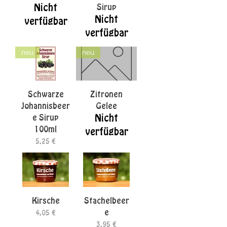
Nicht
Sirup
Nicht
verfügbar
verfügbar
neu
neu
Schwarze
Zitronen
Johannisbeer
Gelee
e Sirup
Nicht
100ml
verfügbar
Preis
5,25 €
Kirsche
Stachelbeer
e
Preis
4,05 €
Preis
3,95 €