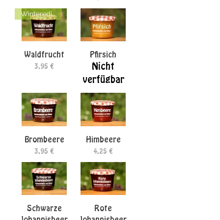
Winteredition
Waldfrucht
Pfirsich
Nicht
Preis
3,95 €
verfügbar
Brombeere
Himbeere
Preis
Preis
3,95 €
4,25 €
Schwarze
Rote
Johannisbeer
Johannisbeer